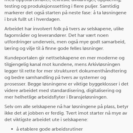
testing og produksjonssetting i flere puljer. Samtidig
markerer det også starten på neste fase: å ta løsningene
i bruk fullt ut i hverdagen.
Arbeidet har involvert folk på tvers av selskapene, ulike
fagområder og leverandører. Det har vært noen
utfordringer underveis, men også mye godt samarbeid,
læring og vilje til å finne gode felles løsninger.
Kundeportalen gir nettselskapene en mer moderne og
tilgjengelig kanal mot kundene, mens Arkivløsningen
legger til rette for mer strukturert dokumenthåndtering
og bedre samhandling på tvers av systemer og
prosesser. Begge løsningene er viktige byggeklosser i det
videre arbeidet med standardisering, digitalisering og
mer helhetlige arbeidsflyter i Bransjeløsningen.
Selv om alle selskapene nå har løsningene på plass, betyr
ikke det at jobben er ferdig. Tvert imot starter nå mye av
det viktigste arbeidet ute i selskapene:
å etablere gode arbeidsrutiner