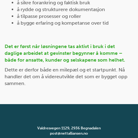
å sikre forankring og faktisk bruk
å rydde og strukturere dokumentasjon
å tilpasse prosesser og roller
å bygge erfaring og kompetanse over tid
Det er først når løsningene tas aktivt i bruk i det
daglige arbeidet at gevinster begynner å komme –
både for ansatte, kunder og selskapene som helhet.
Dette er derfor både en milepæl og et startpunkt. Nå
handler det om å videreutvikle det som er bygget opp
sammen.
Valdresvegen 1129, 2936 Begnadalen
post@nettalliansen.no