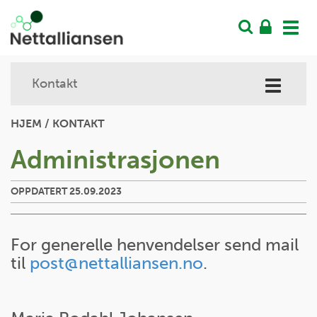
Vis
men
Kontakt
Vis
meny
HJEM
/
KONTAKT
Administrasjonen
OPPDATERT 25.09.2023
For generelle henvendelser send mail
til
post@nettalliansen.no
.