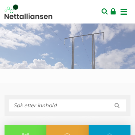
Vis
men